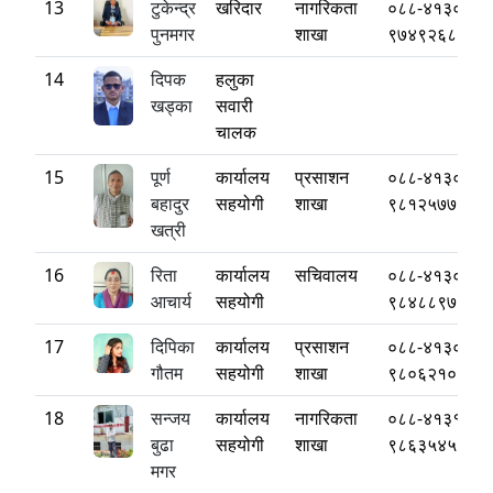
13
टुकेन्द्र
खरिदार
नागरिकता
०८८-४१३०८३
पुनमगर
शाखा
९७४९२६८१६६
14
दिपक
हलुका
खड्का
सवारी
चालक
15
पूर्ण
कार्यालय
प्रसाशन
०८८-४१३०८३
बहादुर
सहयोगी
शाखा
९८१२५७७१९७
खत्री
16
रिता
कार्यालय
सचिवालय
०८८-४१३०८३
आचार्य
सहयोगी
९८४८८९७९६६
17
दिपिका
कार्यालय
प्रसाशन
०८८-४१३०८३
गौतम
सहयोगी
शाखा
९८०६२१०१०२
18
सन्जय
कार्यालय
नागरिकता
०८८-४१३१३०
बुढा
सहयोगी
शाखा
९८६३५४५१६४
मगर