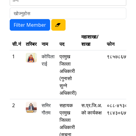
महाशाखा/
सी.नं
तस्बिर
नाम
पद
शाखा
फोन
1
कोपिला
प्रमुख
९८५७८६७७७७
राई
जिल्ला
अधिकारी
(गुनासो
सुन्ने
अधिकारी)
2
समिर
सहायक
स.प्र.जि.अ.
०८८-४१३०८३
गौतम
प्रमुख
को कार्यकक्ष
९८४३०६७७७२
जिल्ला
अधिकारी
(सूचना