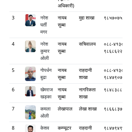
अधिकारी)
3
नरेश
नायब
मुद्दा शाखा
९८५७०७५३८१
घर्ती
सुब्बा
मगर
4
नरेश
नायब
सचिवालय
०८८-४१३०८३
कुमार
सुब्बा
९८६८६२२२८०
ओली
5
गोपर्धन
नायब
राहदानी
०८८-४१३०८३
बुढा
सुब्बा
शाखा
९८४७९०७४५८
6
खेमराज
नायब
नागरिकता
९८४८३८८५२७
खड्का
सुब्बा
शाखा
7
कमला
लेखापाल
लेखा शाखा
९८६६८३७६३६
ओली
8
केशव
कम्प्यूटर
राहदानी
९८४७९४९७०८