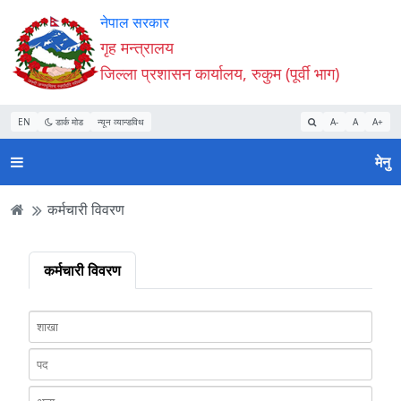
Accessibility
मुख्य
मुख्य
वेबसाइट
नेपाल सरकार
Mode
सामाग्री
नेभिगेसन
खोजमा
गृह मन्त्रालय
सुरु
पढ्नुहाेस्
पढ्नुहाेस्
जानुहोस्
जिल्ला प्रशासन कार्यालय, रुकुम (पूर्वी भाग)
गर्नुहोस्
EN
डार्क मोड
न्यून व्यान्डविथ
A-
A
A+
मेनु
कर्मचारी विवरण
कर्मचारी विवरण