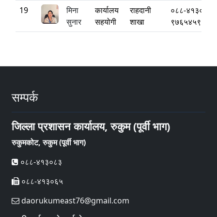
19
मिना
कार्यालय
राहदानी
०८८-४१३०८३
सुनार
सहयोगी
शाखा
९७६५४५९५७६
सम्पर्क
जिल्ला प्रशासन कार्यालय, रुकुम (पूर्वी भाग)
रुकुमकोट, रुकुम (पूर्वी भाग)
०८८-४१३०८३
०८८-४१३०६५
daorukumeast76@gmail.com