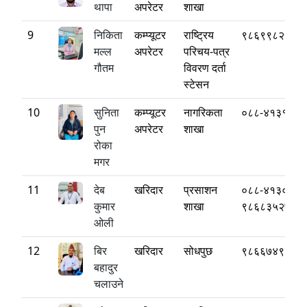
थापा
अपरेटर
शाखा
9
निकिता
कम्प्यूटर
राष्ट्रिय
९८६९९८२४०४
मल्ल
अपरेटर
परिचय-पत्र
गौतम
विवरण दर्ता
स्टेसन
10
सुनिता
कम्प्यूटर
नागरिकता
०८८-४१३१३०
पुन
अपरेटर
शाखा
रोका
मगर
11
देब
खरिदार
प्रसाशन
०८८-४१३०८३
कुमार
शाखा
९८६८३५२७५५
ओली
12
बिर
खरिदार
सोधपुछ
९८६६७४९३०१
बहादुर
चलाउने