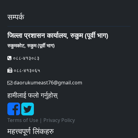
सम्पर्क
जिल्ला प्रशासन कार्यालय, रुकुम (पूर्वी भाग)
रुकुमकोट, रुकुम (पूर्वी भाग)
०८८-४१३०८३
०८८-४१३०६५
daorukumeast76@gmail.com
हामीलाई फलो गर्नुहोस्
Terms of Use
|
Privacy Policy
महत्त्वपूर्ण लिंकहरु