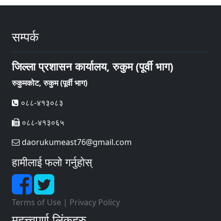
सम्पर्क
जिल्ला प्रशासन कार्यालय, रुकुम (पूर्वी भाग)
रुकुमकोट, रुकुम (पूर्वी भाग)
०८८-४१३०८३
०८८-४१३०६५
daorukumeast76@gmail.com
हामीलाई फलो गर्नुहोस्
Terms of Use
|
Privacy Policy
महत्त्वपूर्ण लिंकहरु