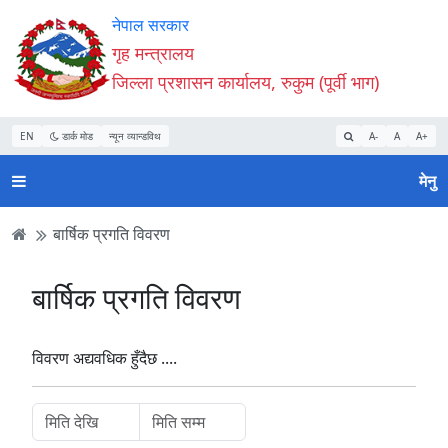
Accessibility
मुख्य
मुख्य
वेबसाइट
नेपाल सरकार
Mode
सामाग्री
नेभिगेसन
खोजमा
गृह मन्त्रालय
सुरु
पढ्नुहाेस्
पढ्नुहाेस्
जानुहोस्
जिल्ला प्रशासन कार्यालय, रुकुम (पूर्वी भाग)
गर्नुहोस्
EN
डार्क मोड
न्यून व्यान्डविथ
A-
A
A+
मेनु
बार्षिक प्रगति विवरण
बार्षिक प्रगति विवरण
विवरण अद्यवधिक हुँदैछ ....