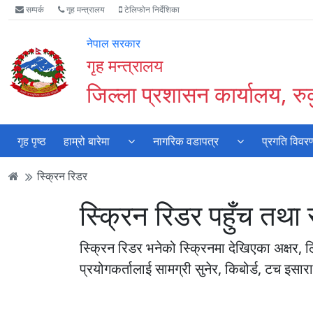
Accessibility
मुख्य
मुख्य
वेबसाइट
सम्पर्क
गृह मन्त्रालय
टेलिफोन निर्देशिका
Mode
सामाग्री
नेभिगेसन
खोजमा
सुरु
पढ्नुहाेस्
पढ्नुहाेस्
जानुहोस्
नेपाल सरकार
गर्नुहोस्
गृह मन्त्रालय
जिल्ला प्रशासन कार्यालय, रुकु
गृह पृष्ठ
हाम्रो बारेमा
नागरिक वडापत्र
प्रगति विवर
स्क्रिन रिडर
स्क्रिन रिडर पहुँच तथा सु
स्क्रिन रिडर भनेको स्क्रिनमा देखिएका अक्षर, 
प्रयोगकर्तालाई सामग्री सुनेर, किबोर्ड, टच इ