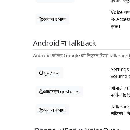
प्रयोग गर्
Voice चयन
आवाज र भाषा
→ Accessi
हुन्छ।
Android मा TalkBack
Android फोनमा Google को स्क्रिन रिडर TalkBack हुन्छ
Settings 
सुरु / बन्द
volume but
औंलाले एक
आधारभूत gestures
फर्किन left
TalkBack
आवाज र भाषा
सकिन्छ। न