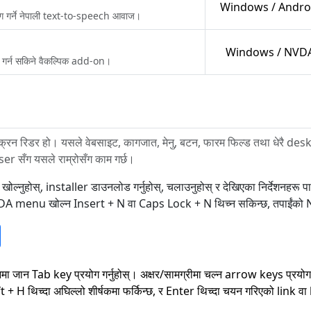
Windows / Andro
योग गर्ने नेपाली text-to-speech आवाज।
Windows / NVD
 गर्न सकिने वैकल्पिक add-on।
्रिन रिडर हो। यसले वेबसाइट, कागजात, मेनु, बटन, फारम फिल्ड तथा धेरै d
सँग यसले राम्रोसँग काम गर्छ।
ोस्, installer डाउनलोड गर्नुहोस्, चलाउनुहोस् र देखिएका निर्देशनहरू पालन
छ। NVDA menu खोल्न Insert + N वा Caps Lock + N थिच्न सकिन्छ, तपाईं
मा जान Tab key प्रयोग गर्नुहोस्। अक्षर/सामग्रीमा चल्न arrow keys प्रयोग
ft + H थिच्दा अघिल्लो शीर्षकमा फर्किन्छ, र Enter थिच्दा चयन गरिएको link 