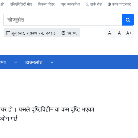
ish
एसिएबिलिटी मोड
स्क्रिन रिडर
न्यून व्यान्डविथ
डार्क मोड
उच्च कन्ट्रास्ट
वेबसाइटमा
सामग्री
खोज्नुहोस
शुक्रबार, श्रावण २२, २०८३
१७:०६
A-
A
A+
ग्गा
डाउनलोड
ेयर हो। यसले दृष्टिविहीन वा कम दृष्टि भएका
हयोग गर्छ।