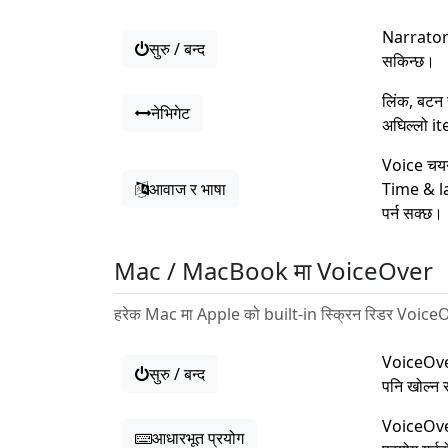
Narrator 
सुरु / बन्द
सकिन्छ।
लिंक, बटन
नेभिगेट
अघिल्लो it
Voice चयन
आवाज र भाषा
Time & la
पर्न सक्छ।
Mac / MacBook मा VoiceOver
हरेक Mac मा Apple को built-in स्क्रिन रिडर VoiceO
VoiceOve
सुरु / बन्द
पनि खोल्न 
VoiceOver
आधारभूत प्रयोग