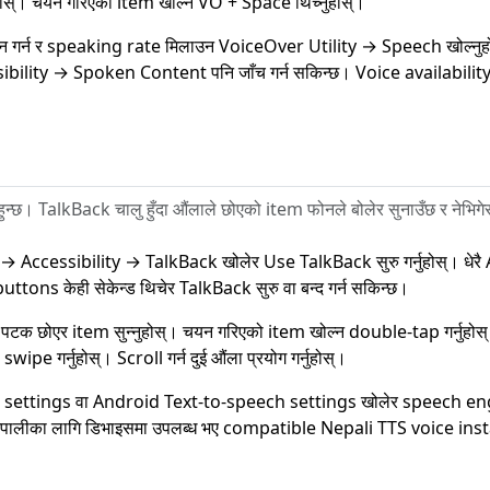
नुहोस्। चयन गरिएको item खोल्न VO + Space थिच्नुहोस्।
 गर्न र speaking rate मिलाउन VoiceOver Utility → Speech खोल्नुह
bility → Spoken Content पनि जाँच गर्न सकिन्छ। Voice availability
। TalkBack चालु हुँदा औंलाले छोएको item फोनले बोलेर सुनाउँछ र नेभिगेस
→ Accessibility → TalkBack खोलेर Use TalkBack सुरु गर्नुहोस्। धेर
tons केही सेकेन्ड थिचेर TalkBack सुरु वा बन्द गर्न सकिन्छ।
 पटक छोएर item सुन्नुहोस्। चयन गरिएको item खोल्न double-tap गर्नुहोस
 swipe गर्नुहोस्। Scroll गर्न दुई औंला प्रयोग गर्नुहोस्।
 settings वा Android Text-to-speech settings खोलेर speech eng
ेपालीका लागि डिभाइसमा उपलब्ध भए compatible Nepali TTS voice install