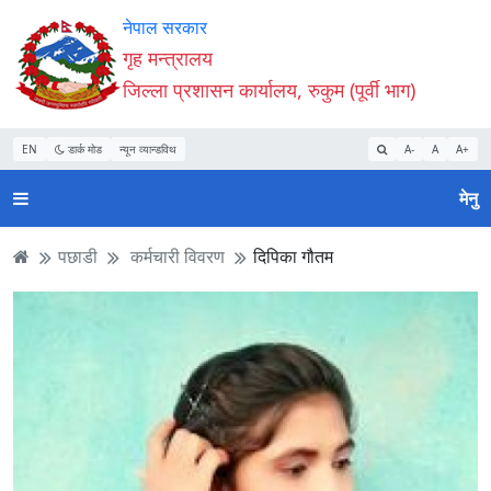
Accessibility
मुख्य
मुख्य
वेबसाइट
नेपाल सरकार
Mode
सामाग्री
नेभिगेसन
खोजमा
गृह मन्त्रालय
सुरु
पढ्नुहाेस्
पढ्नुहाेस्
जानुहोस्
जिल्ला प्रशासन कार्यालय, रुकुम (पूर्वी भाग)
गर्नुहोस्
EN
डार्क मोड
न्यून व्यान्डविथ
A-
A
A+
मेनु
पछाडी
कर्मचारी विवरण
दिपिका गौतम