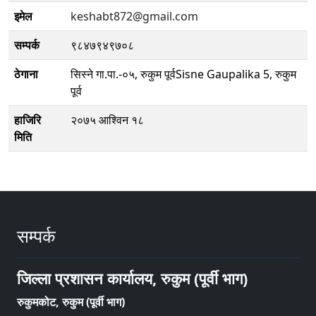
इमेल
keshabt872@gmail.com
सम्पर्क
९८४७९४९७०८
ठेगाना
सिस्ने गा.पा.-०५, रुकुम पूर्वSisne Gaupalika 5, रुकुम
पूर्व
हाजिरि
२०७५ आश्विन १८
मिति
सम्पर्क
जिल्ला प्रशासन कार्यालय, रुकुम (पूर्वी भाग)
रुकुमकोट, रुकुम (पूर्वी भाग)