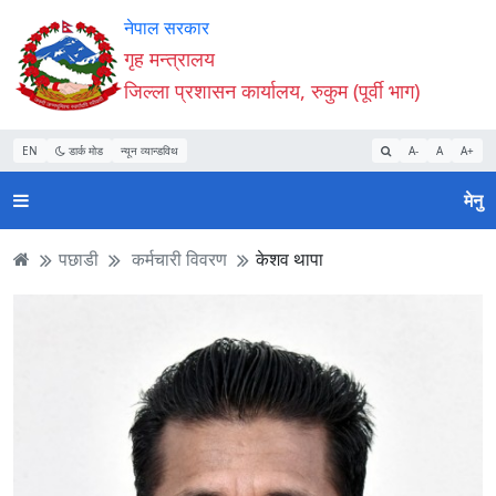
Accessibility
मुख्य
मुख्य
वेबसाइट
नेपाल सरकार
Mode
सामाग्री
नेभिगेसन
खोजमा
गृह मन्त्रालय
सुरु
पढ्नुहाेस्
पढ्नुहाेस्
जानुहोस्
जिल्ला प्रशासन कार्यालय, रुकुम (पूर्वी भाग)
गर्नुहोस्
EN
डार्क मोड
न्यून व्यान्डविथ
A-
A
A+
मेनु
पछाडी
कर्मचारी विवरण
केशव थापा