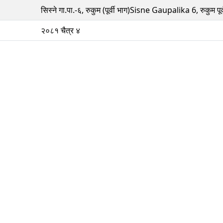
सिस्ने गा.पा.-६, रुकुम (पूर्वी भाग)Sisne Gaupalika 6, रुकुम पूर्
२०८१ चैत्र ४