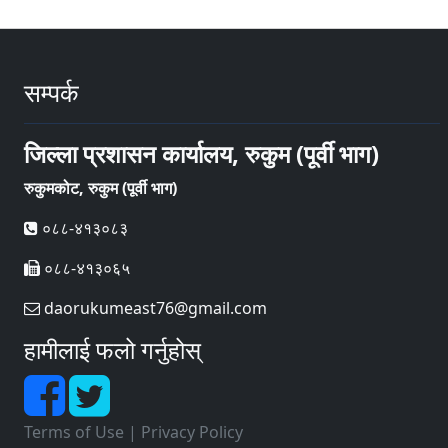
सम्पर्क
जिल्ला प्रशासन कार्यालय, रुकुम (पूर्वी भाग)
रुकुमकोट, रुकुम (पूर्वी भाग)
०८८-४१३०८३
०८८-४१३०६५
daorukumeast76@gmail.com
हामीलाई फलो गर्नुहोस्
Terms of Use
|
Privacy Policy