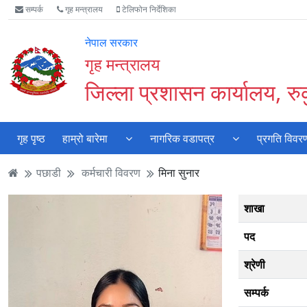
Accessibility
मुख्य
मुख्य
वेबसाइट
सम्पर्क
गृह मन्त्रालय
टेलिफोन निर्देशिका
Mode
सामाग्री
नेभिगेसन
खोजमा
सुरु
पढ्नुहाेस्
पढ्नुहाेस्
जानुहोस्
नेपाल सरकार
गर्नुहोस्
गृह मन्त्रालय
जिल्ला प्रशासन कार्यालय, रुकु
गृह पृष्ठ
हाम्रो बारेमा
नागरिक वडापत्र
प्रगति विवर
पछाडी
कर्मचारी विवरण
मिना सुनार
शाखा
पद
श्रेणी
सम्पर्क