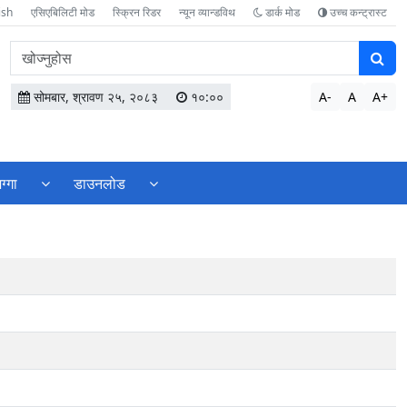
ish
एसिएबिलिटी मोड
स्क्रिन रिडर
न्यून व्यान्डविथ
डार्क मोड
उच्च कन्ट्रास्ट
वेबसाइटमा
सामग्री
खोज्नुहोस
सोमबार, श्रावण २५, २०८३
१०:००
A-
A
A+
ग्गा
डाउनलोड