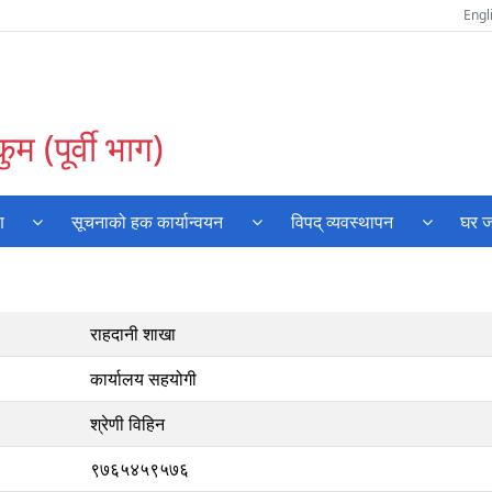
Engl
म (पूर्वी भाग)
ण
सूचनाको हक कार्यान्वयन
विपद् व्यवस्थापन
घर ज
राहदानी शाखा
कार्यालय सहयोगी
श्रेणी विहिन
९७६५४५९५७६