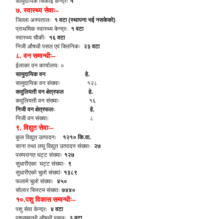
सामुदायिक सिकाई केन्द्रः
५
७. स्वास्थ्य सेवाः–
जिल्ला अस्पतालः
१ वटा (स्थापना भई नसकेको)
प्राथमिक स्वास्थ्य केन्द्रः
१ वटा
स्वास्थ्य चौकीः
१६ वटा
निजी औषधी पसल एवं क्लिनिकः
२३ वटा
८. वन सम्वन्धीः–
ईलाका वन कार्यालयः ०
सामुदायिक वन हे.
सामुदायिक वन संख्याः १२८
कवुलियती वन क्षेत्रफल हे.
कवुलियती वन संख्याः १६
निजी वन क्षेत्रफलः हे.
निजी वन संख्याः ८
९. विद्युत सेवाः–
कुल विद्युत उत्पादनः
१२१० कि.वा.
साना तथा लघु विद्युत उत्पादन संख्याः
२७
परम्परागत घट्ट संख्याः
१२७
सुधारीएका घट्ट संख्याः
९
सुधारीएको चुलो संख्यांः
१३८९
फलामे चुलो संख्याः
४५०
सोलार सिस्टम संख्याः
७४४०
१०.पशु विकास सम्वन्धीः–
पशु सेवा केन्द्रः
४ वटा
पशुसम्वन्धी औषधी पसलः
३ वटा