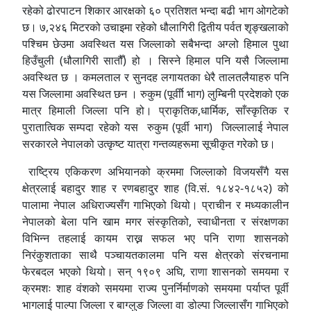
रहेको
ढोरपाटन शिकार आरक्ष
को ६० प्रतिशत भन्दा बढी भाग ओगटेको
छ। ७,२४६ मिटरको उचाइमा रहेको
धौलागिर
ी द्वितीय पर्वत शृङ्खलाको
पश्चिम छेउमा अवस्थित यस जिल्लाको सबैभन्दा अग्लो हिमाल पुथा
हिउँचुली (धौलागिरी सातौँ) हो । सिस्ने हिमाल पनि यसै जिल्लामा
अवस्थित छ । कमलताल र सुनदह लगायतका धेरै तालतलैयाहरु पनि
यस जिल्लामा अवस्थित छन । रुकुम (पूर्वीो भाग)
लुम्बिनी प्रदेश
को एक
मात्र हिमाली जिल्ला पनि हो। प्राकृतिक,धार्मिक, साँस्कृतिक र
पुरातात्विक सम्पदा रहेको यस रुकुम (पूर्वी भाग) जिल्लालाई
नेपाल
सरकार
ले नेपालको उत्कृष्ट यात्रा गन्तव्यहरूमा सूचीकृत गरेको छ।
राष्ट्रिय एकिकरण अभियानको क्रममा जिल्लाको विजयसँगै यस
क्षेत्रलाई
बहादुर शाह
र
रणबहादुर शाह
(वि.सं. १८४२-१८५२) को
पालामा
नेपाल अधिराज्य
सँग गाभिएको थियो। प्राचीन र मध्यकालीन
नेपालको बेला पनि खाम मगर संस्कृतिको, स्वाधीनता र संरक्षणका
विभिन्न तहलाई कायम राख्न सफल भए पनि
राणा शासन
को
निरंकुशताका साथै
पञ्चायतकाल
मा पनि यस क्षेत्रको संरचनामा
फेरबदल भएको थियो। सन् १९०९ अघि, राणा शासनको समयमा र
क्रमशः
शाह वंश
को समयमा राज्य पुनर्निर्माणको समयमा पर्याप्त पूर्वी
भागलाई पाल्पा जिल्ला र
बाग्लुङ जिल्ला
वा
डोल्पा जिल्ला
सँग गाभिएको