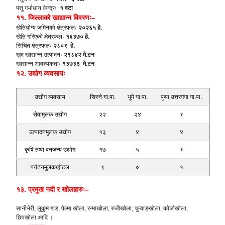
पशु गर्भाधान केन्द्रः
१ वटा
११. जिल्लाको खाद्यान्न विवरणः–
खेतियोग्य जमिनको क्षेत्रफलः
२०२६५ हे.
खेति गरिएको क्षेत्रफलः
१६३७० हे.
सिंचित क्षेत्रफलः
२८०९ हे.
खुद खाद्यान्न उत्पादनः
२९८४२ मे.टन
खाद्यान्न आवश्यकताः
१३७३३ मे.टन
१२. उद्योग व्यवसायः
उद्योग व्यवसाय
सिस्ने गा.पा.
भुमे गा.पा.
पुथा उत्तरगंगा गा.पा.
सेवामुलक उद्योग
२२
२४
९
उत्पादनमुलक उद्योग
१३
४
४
कृषि तथा वनजन्य उद्योग
१७
५
९
पर्यटनमुलक/होटल
९
०
१
१३. प्रमुख नदी र खोलाहरुः–
सानीभेरी, लुकुम गाड, पेल्मा खोला, रन्माखोला, रुजीखोला, चुन्वाङखोला, कोर्जाखोला,
छिपखोला आदि ।