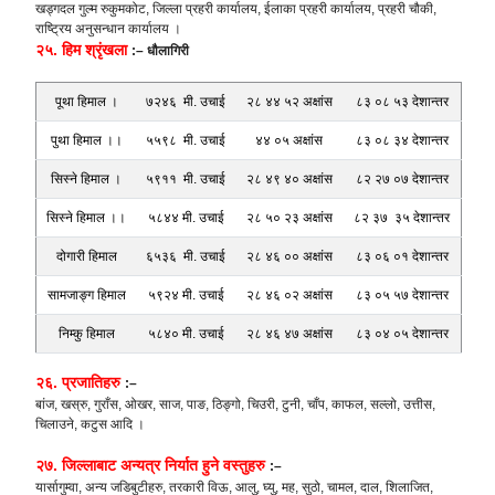
खड्गदल गुल्म रुकुमकोट, जिल्ला प्रहरी कार्यालय, ईलाका प्रहरी कार्यालय, प्रहरी चौकी,
राष्ट्रिय अनुसन्धान कार्यालय ।
२५. हिम श्रृंखला
:–
धौलागिरी
पूथा हिमाल ।
७२४६ मी. उचाई
२८ ४४ ५२ अक्षांस
८३ ०८ ५३ देशान्तर
पुथा हिमाल ।।
५५९८ मी. उचाई
४४ ०५ अक्षांस
८३ ०८ ३४ देशान्तर
सिस्ने हिमाल ।
५९११ मी. उचाई
२८ ४९ ४० अक्षांस
८२ २७ ०७ देशान्तर
सिस्ने हिमाल ।।
५८४४ मी. उचाई
२८ ५० २३ अक्षांस
८२ ३७ ३५ देशान्तर
दोगारी हिमाल
६५३६ मी. उचाई
२८ ४६ ०० अक्षांस
८३ ०६ ०१ देशान्तर
सामजाङ्ग हिमाल
५९२४ मी. उचाई
२८ ४६ ०२ अक्षांस
८३ ०५ ५७ देशान्तर
निम्कु हिमाल
५८४० मी. उचाई
२८ ४६ ४७ अक्षांस
८३ ०४ ०५ देशान्तर
२६. प्रजातिहरु
:–
बांज, खस्रु, गुराँस, ओखर, साज, पाङ, ठिङ्गो, चिउरी, टुनी, चाँप, काफल, सल्लो, उत्तीस,
चिलाउने, कटुस आदि ।
२७. जिल्लाबाट अन्यत्र निर्यात हुने वस्तुहरु
:–
यार्सागुम्वा, अन्य जडिबुटीहरु, तरकारी विऊ, आलु, घ्यु, मह, सुठो, चामल, दाल, शिलाजित,