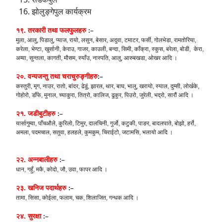
झोलुङ्गेपुल कार्यक्रम
१९. तरकारी तथा फलफुलहरु
:–
मुला, आलु, पिडालु, प्याज, रायो, लसुन, बेसार, अदुवा, टमाटर, फर्सी, गोलभेडा, रामतोरिया,
करेला, भेण्टा, खुर्सानी, केराउ, गाजर, काउली, बन्दा, सिमी, काँक्रा, स्कुस, बरेला, बोडी, केरा,
अम्वा, सुन्तला, कागती, मौसम, स्याँउ, नास्पति, आलु, आरुबखडा, ओखर आदि ।
२०. वन्यजन्तु तथा चराचुरुङ्गीहरु
:–
कस्तुरी, मृग, नाउर, रातो, बांदर, ढेडुं, झारल, थार, बाघ, भालु, खरायो, स्याल, दुम्सी, लोर्खके,
गोहोरो, डाँफे, मुनाल, च्याकुरा, तित्रो, कालिज, ढुकुर, पिउरो, जुरेली, भद्रो, सारौं आदि ।
२१. जडीबुटीहरु
:–
यार्सागुम्वा, पाँचऔले, कुरिलो, टिमुर, दालचिनी, गुर्जो, कटुकी, पाङर, बादलपाते, बोझो, हर्रो,
अमला, पदमचाल, सतुवा, हलहले, कुमकुम, चिराईटो, जटामसि, भलायो आदि ।
२२. अन्नबालीहरु
:–
धान, गहुँ, मकै, कोदो, जौ, उवा, फापर आदि ।
२३. खनिज पदार्थहरु
:–
तामा, सिसा, कोईला, फलाम, चक, शिलाजित, गन्धक आदि ।
२४. सुरक्षा
:–