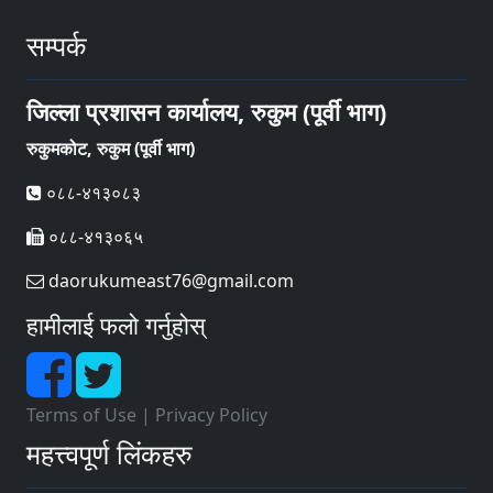
सम्पर्क
जिल्ला प्रशासन कार्यालय, रुकुम (पूर्वी भाग)
रुकुमकोट, रुकुम (पूर्वी भाग)
०८८-४१३०८३
०८८-४१३०६५
daorukumeast76@gmail.com
हामीलाई फलो गर्नुहोस्
Terms of Use
|
Privacy Policy
महत्त्वपूर्ण लिंकहरु