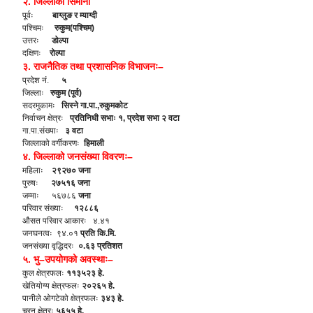
२. जिल्लाको सिमाना
पूर्वः
बाग्लुङ र म्याग्दी
पश्चिमः
रुकुम(पश्चिम)
उत्तरः
डोल्पा
दक्षिणः
रोल्पा
३. राजनैतिक तथा प्रशासनिक विभाजनः–
प्रदेश नं.
५
जिल्लाः
रुकुम (पूर्व)
सदरमुकामः
सिस्ने गा.पा.,रुकुमकोट
निर्वाचन क्षेत्रः
प्रतिनिधी सभाः १, प्रदेश सभा २ वटा
गा.पा.संख्याः
३ वटा
जिल्लाको वर्गीकरणः
हिमाली
४. जिल्लाको जनसंख्या विवरणः–
महिलाः
२९२७० जना
पुरुषः
२७५१६ जना
जम्माः ५६७८६
जना
परिवार संख्याः
१२८८६
औसत परिवार आकारः ४.४१
जनघनत्वः ९४.०१
प्रति कि.मि.
जनसंख्या वृद्धिदरः
०.६३ प्रतिशत
५. भु–उपयोगको अवस्थाः–
कुल क्षेत्रफलः
११३५२३ हे.
खेतियोग्य क्षेत्रफलः
२०२६५ हे.
पानीले ओगटेको क्षेत्रफलः
३४३ हे.
चरन क्षेत्रः
५६५५ हे.