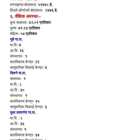
वनजङ्गल क्षेत्रफलः
५९७४८ हे.
हिउले ओगटेको क्षेत्रफलः
२४७६ हे.
६. शैक्षिक अवस्थाः–
कुल साक्षरताः
६२.०९ प्रतिशत
पुरुषः
७१.२३ प्रतिशत
महिलाः
५४ प्रतिशत
भुमे गा.पा.
मा.विः
७
आ.विः
२६
संस्थागतः
१
बालविकास केन्द्रः
२९
सामुदायिक सिकाई केन्द्रः
४
सिस्ने गा.पा.
क्याम्पसः
१
मा.वि.:
८
आ.वि.:
३०
संस्थागतः
१
बालविकास केन्द्रः
२५
सामुदायिक सिकाई केन्द्रः
३
पुथा उत्तरगंगा गा.पा.
मा.वि. :
८
आ.वि.:
३६
संस्थागतः
१
बालविकास केन्द्रः
३४