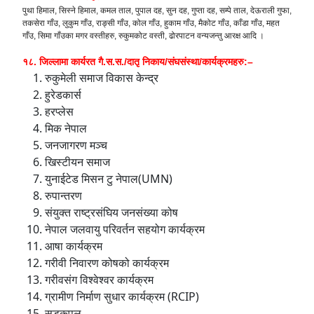
पुथा हिमाल, सिस्ने हिमाल, कमल ताल, पुपाल दह, सुन दह, गुप्ता दह, सम्पे ताल, देऊराली गुफा,
तकसेरा गाँउ, लुकुम गाँउ, राङ्सी गाँउ, कोल गाँउ, हुकाम गाँउ, मैकोट गाँउ, काँडा गाँउ, महत
गाँउ, सिमा गाँउका मगर वस्तीहरु, रुकुमकोट वस्ती, ढोरपाटन वन्यजन्तु आरक्ष आदि ।
१८. जिल्लामा कार्यरत गै.स.स./दातृ निकाय/संघसंस्था/कार्यक्रमहरु:–
रुकुमेली समाज विकास केन्द्र
हुरेडकार्स
हरप्लेस
मिक नेपाल
जनजागरण मञ्च
खिस्टीयन समाज
युनाईटेड मिसन टु नेपाल(UMN)
रुपान्तरण
संयुक्त राष्ट्रसंघिय जनसंख्या कोष
नेपाल जलवायु परिवर्तन सहयोग कार्यक्रम
आषा कार्यक्रम
गरीवी निवारण कोषको कार्यक्रम
गरीवसंग विश्वेश्वर कार्यक्रम
ग्रामीण निर्माण सुधार कार्यक्रम (RCIP)
सडकपुल