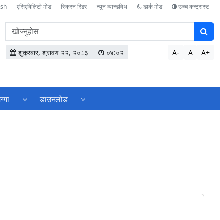
ish
एसिएबिलिटी मोड
स्क्रिन रिडर
न्यून व्यान्डविथ
डार्क मोड
उच्च कन्ट्रास्ट
वेबसाइटमा
सामग्री
खोज्नुहोस
शुक्रबार, श्रावण २२, २०८३
०४:०२
A-
A
A+
ग्गा
डाउनलोड