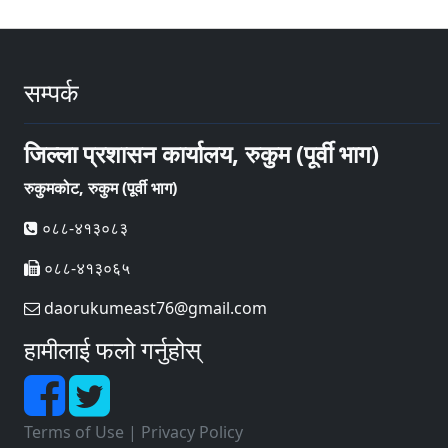
सम्पर्क
जिल्ला प्रशासन कार्यालय, रुकुम (पूर्वी भाग)
रुकुमकोट, रुकुम (पूर्वी भाग)
०८८-४१३०८३
०८८-४१३०६५
daorukumeast76@gmail.com
हामीलाई फलो गर्नुहोस्
Terms of Use
|
Privacy Policy