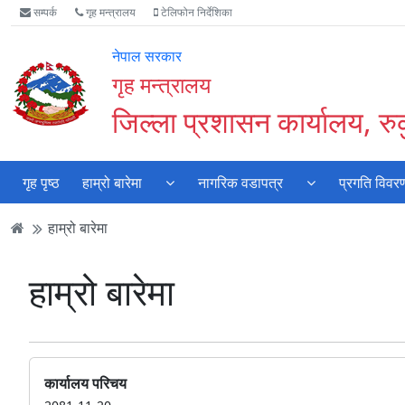
Accessibility
मुख्य
मुख्य
वेबसाइट
सम्पर्क
गृह मन्त्रालय
टेलिफोन निर्देशिका
Mode
सामाग्री
नेभिगेसन
खोजमा
सुरु
पढ्नुहाेस्
पढ्नुहाेस्
जानुहोस्
नेपाल सरकार
गर्नुहोस्
गृह मन्त्रालय
जिल्ला प्रशासन कार्यालय, रुकु
गृह पृष्ठ
हाम्रो बारेमा
नागरिक वडापत्र
प्रगति विवर
हाम्रो बारेमा
हाम्रो बारेमा
कार्यालय परिचय