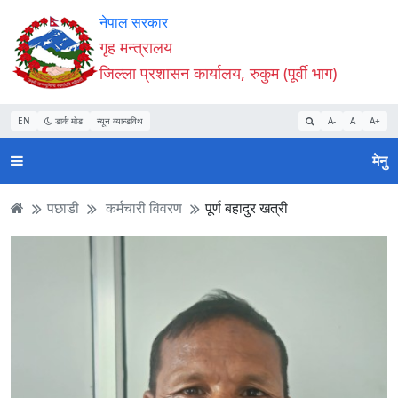
Accessibility
मुख्य
मुख्य
वेबसाइट
नेपाल सरकार
Mode
सामाग्री
नेभिगेसन
खोजमा
गृह मन्त्रालय
सुरु
पढ्नुहाेस्
पढ्नुहाेस्
जानुहोस्
जिल्ला प्रशासन कार्यालय, रुकुम (पूर्वी भाग)
गर्नुहोस्
EN
डार्क मोड
न्यून व्यान्डविथ
A-
A
A+
मेनु
पछाडी
कर्मचारी विवरण
पूर्ण बहादुर खत्री