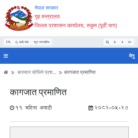
Accessibility
मुख्य
मुख्य
वेबसाइट
नेपाल सरकार
Mode
सामाग्री
नेभिगेसन
खोजमा
गृह मन्त्रालय
सुरु
पढ्नुहाेस्
पढ्नुहाेस्
जानुहोस्
जिल्ला प्रशासन कार्यालय, रुकुम (पूर्वी भाग)
गर्नुहोस्
EN
डार्क मोड
न्यून व्यान्डविथ
A-
A
A+
मेनु
बारम्वार सोधिने प्रश...
कागजात प्रमाणित
कागजात प्रमाणित
11 महिना अगाडी
2082-05-27