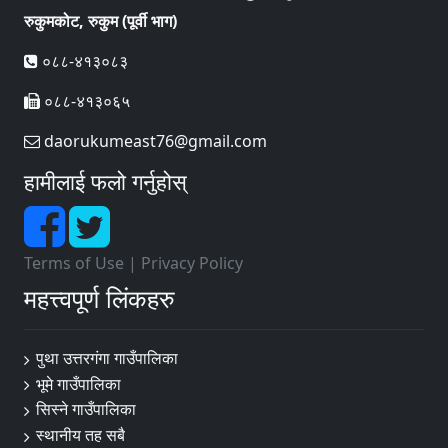
रुकुमकोट, रुकुम (पूर्वी भाग)
०८८-४१३०८३
०८८-४१३०६५
daorukumeast76@gmail.com
हामीलाई फलो गर्नुहोस्
Terms of Use
|
Privacy Policy
महत्त्वपूर्ण लिंकहरु
पुथा उत्तरगंगा गाउँपालिका
भूमे गाउँपालिका
सिस्ने गाउँपालिका
स्थानीय तह सबै