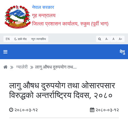
Accessibility
मुख्य
मुख्य
वेबसाइट
नेपाल सरकार
Mode
सामाग्री
नेभिगेसन
खोजमा
गृह मन्त्रालय
सुरु
पढ्नुहाेस्
पढ्नुहाेस्
जानुहोस्
जिल्ला प्रशासन कार्यालय, रुकुम (पूर्वी भाग)
गर्नुहोस्
EN
डार्क मोड
न्यून व्यान्डविथ
A-
A
A+
मेनु
ग्यालेरी
लागु औषध दुरुपयोग तथ...
लागु औषध दुरुपयोग तथा ओसारपसार
विरुद्धको अन्तर्राष्ट्रिय दिवस, २०८०
२०८०-०३-१२
२०८०-०३-१२