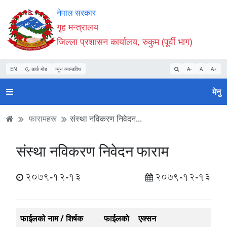
Accessibility
मुख्य
मुख्य
वेबसाइट
नेपाल सरकार
Mode
सामाग्री
नेभिगेसन
खोजमा
गृह मन्त्रालय
सुरु
पढ्नुहाेस्
पढ्नुहाेस्
जानुहोस्
जिल्ला प्रशासन कार्यालय, रुकुम (पूर्वी भाग)
गर्नुहोस्
EN
डार्क मोड
न्यून व्यान्डविथ
A-
A
A+
मेनु
फारामहरू
संस्था नविकरण निवेदन...
संस्था नविकरण निवेदन फाराम
2079-12-13
2079-12-13
फाईलको नाम / शिर्षक
फाईलको
एक्सन