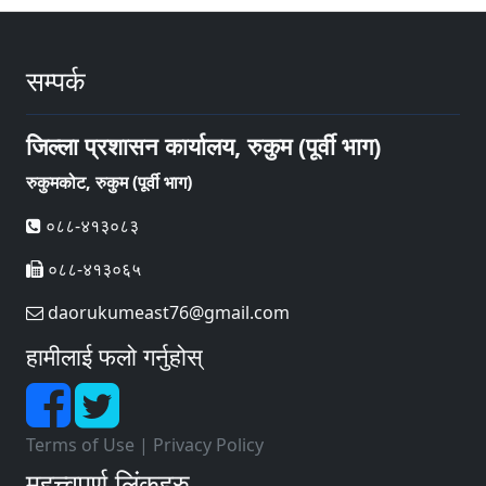
सम्पर्क
जिल्ला प्रशासन कार्यालय, रुकुम (पूर्वी भाग)
रुकुमकोट, रुकुम (पूर्वी भाग)
०८८-४१३०८३
०८८-४१३०६५
daorukumeast76@gmail.com
हामीलाई फलो गर्नुहोस्
Terms of Use
|
Privacy Policy
महत्त्वपूर्ण लिंकहरु