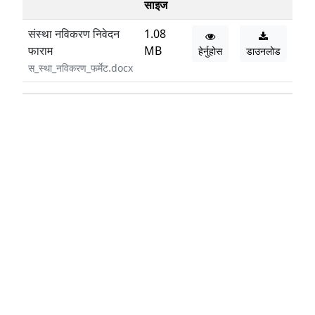
साइज
संस्था नविकरण निवेदन
1.08
फाराम
MB
हेर्नुहोस
डाउनलोड
स_स्था_नविकरण_फर्मेट.docx