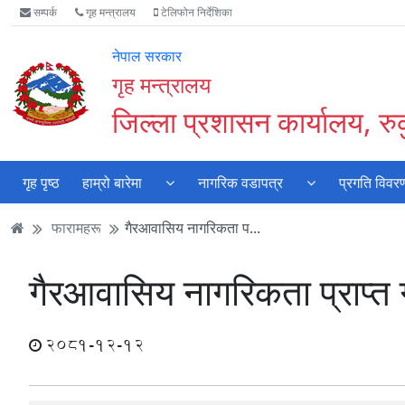
Accessibility
मुख्य
मुख्य
वेबसाइट
सम्पर्क
गृह मन्त्रालय
टेलिफोन निर्देशिका
Mode
सामाग्री
नेभिगेसन
खोजमा
सुरु
पढ्नुहाेस्
पढ्नुहाेस्
जानुहोस्
नेपाल सरकार
गर्नुहोस्
गृह मन्त्रालय
जिल्ला प्रशासन कार्यालय, रुकु
गृह पृष्ठ
हाम्रो बारेमा
नागरिक वडापत्र
प्रगति विवर
फारामहरू
गैरआवासिय नागरिकता प...
गैरआवासिय नागरिकता प्राप्त ग
2081-12-12