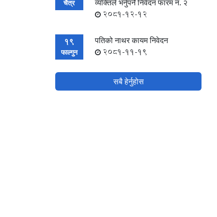
व्यक्तिले भर्नुपर्ने निवेदन फारम नं. २
चैत्र
2081-12-12
पतिको नाथर कायम निवेदन
19
2081-11-19
फाल्गुन
सबै हेर्नुहोस