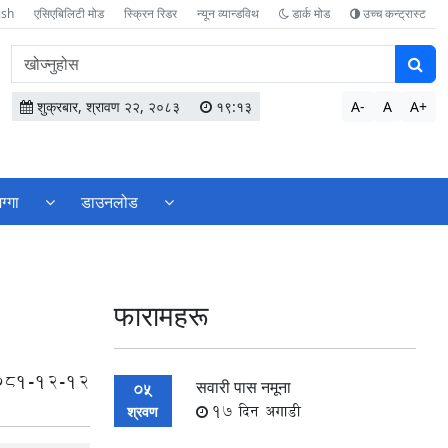
ish
एसिएबिलिटी मोड
स्क्रिन रिडर
न्यून व्यान्डविथ
डार्क मोड
उच्च कन्ट्रास्ट
वेबसाइटमा
सामग्री
खोज्नुहोस
शुक्रबार, श्रावण २२, २०८३
१९:१३
A-
A
A+
ग्गा
डाउनलोड
फारामहरू
081-12-12
सवारी पास नमूना
05
17 दिन अगाडी
श्रवण