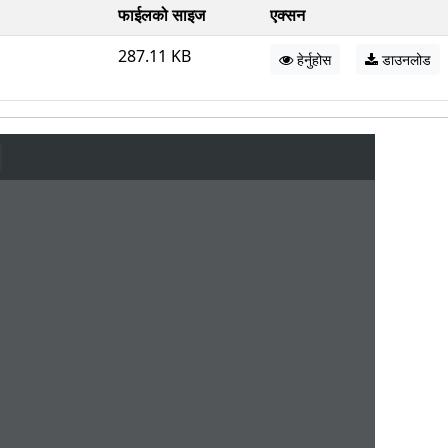
फाईलको साइज
एक्सन
287.11 KB
हेर्नुहोस
डाउनलोड