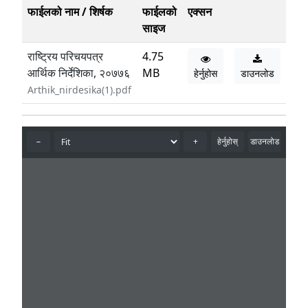
फाईलको नाम / शिर्षक
फाईलको
एक्सन
साइज
राष्ट्रिय परिचयपत्र
4.75
आर्थिक निर्देशिका, २०७७६
MB
हेर्नुहोस
डाउनलोड
Arthik_nirdesika(1).pdf