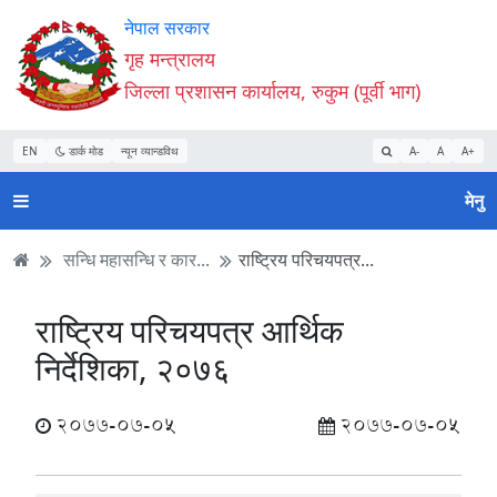
Accessibility
मुख्य
मुख्य
वेबसाइट
नेपाल सरकार
Mode
सामाग्री
नेभिगेसन
खोजमा
गृह मन्त्रालय
सुरु
पढ्नुहाेस्
पढ्नुहाेस्
जानुहोस्
जिल्ला प्रशासन कार्यालय, रुकुम (पूर्वी भाग)
गर्नुहोस्
EN
डार्क मोड
न्यून व्यान्डविथ
A-
A
A+
मेनु
सन्धि महासन्धि र कार...
राष्ट्रिय परिचयपत्र...
राष्ट्रिय परिचयपत्र आर्थिक
निर्देशिका, २०७६
2077-07-05
2077-07-05