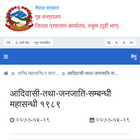
Accessibility
मुख्य
मुख्य
वेबसाइट
नेपाल सरकार
Mode
सामाग्री
नेभिगेसन
खोजमा
गृह मन्त्रालय
सुरु
पढ्नुहाेस्
पढ्नुहाेस्
जानुहोस्
जिल्ला प्रशासन कार्यालय, रुकुम (पूर्वी भाग)
गर्नुहोस्
EN
डार्क मोड
न्यून व्यान्डविथ
A-
A
A+
मेनु
सन्धि महासन्धि र कार...
आदिवासी-तथा-जनजाति-स...
आदिवासी-तथा-जनजाति-सम्बन्धी
महासन्धी १९८९
2077-05-29
2077-05-29