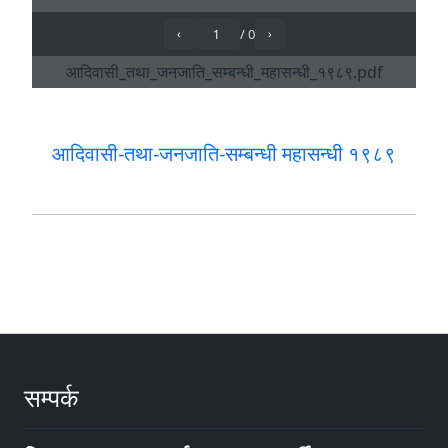
आदिवासी-तथा-जनजाति-सम्बन्धी महासन्धी १९८९
सम्पर्क