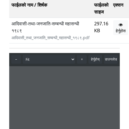
फाईलको नाम / शिर्षक
फाईलको
एक्सन
साइज
आदिवासी-तथा-जनजाति-सम्बन्धी महासन्धी
297.16
१९८९
KB
हेर्नुहोस
आदिवासी_तथा_जनजाति_सम्बन्धी_महासन्धी_१९८९.pdf