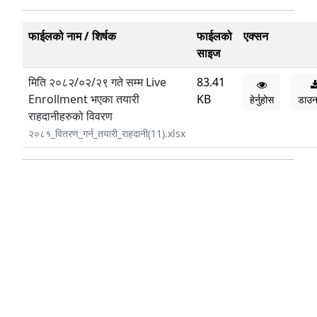
फाईलको नाम / शिर्षक
फाईलको
एक्सन
साइज
मिति २०८२/०२/२९ गते सम्म Live
83.41
Enrollment भएका तयारी
KB
हेर्नुहोस
डाउ
राहदानीहरुको विवरण
२०८१_वितरण_गर्न_तयारी_राहदानी(11).xlsx