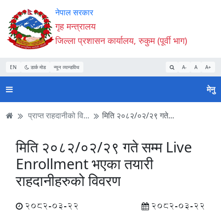
Accessibility
मुख्य
मुख्य
वेबसाइट
नेपाल सरकार
Mode
सामाग्री
नेभिगेसन
खोजमा
गृह मन्त्रालय
सुरु
पढ्नुहाेस्
पढ्नुहाेस्
जानुहोस्
जिल्ला प्रशासन कार्यालय, रुकुम (पूर्वी भाग)
गर्नुहोस्
EN
डार्क मोड
न्यून व्यान्डविथ
A-
A
A+
मेनु
प्राप्त राहदानीको वि...
मिति २०८२/०२/२९ गते...
मिति २०८२/०२/२९ गते सम्म Live
Enrollment भएका तयारी
राहदानीहरुको विवरण
2082-03-22
2082-03-22