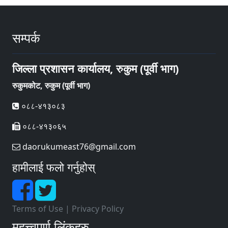
सम्पर्क
जिल्ला प्रशासन कार्यालय, रुकुम (पूर्वी भाग)
रुकुमकोट, रुकुम (पूर्वी भाग)
०८८-४१३०८३
०८८-४१३०६५
daorukumeast76@gmail.com
हामीलाई फलो गर्नुहोस्
Terms of Use
|
Privacy Policy
महत्त्वपूर्ण लिंकहरु