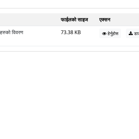
फाईलको साइज
एक्सन
ीहरुको विवरण
73.38 KB
हेर्नुहोस
डा