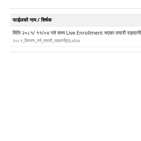
फाईलको नाम / शिर्षक
मिति २०८१/ ११/०४ गते सम्म Live Enrollment भएका तयारी राहदान
२०८१_वितरण_गर्न_तयारी_राहदानी(6).xlsx