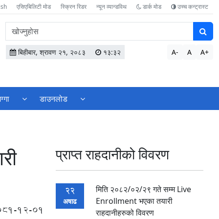
ish
एसिएबिलिटी मोड
स्क्रिन रिडर
न्यून व्यान्डविथ
डार्क मोड
उच्च कन्ट्रास्ट
वेबसाइटमा
सामग्री
खोज्नुहोस
बिहीबार, श्रावण २१, २०८३
१३:३२
A-
A
A+
ग्गा
डाउनलोड
री
प्राप्त राहदानीको विवरण
मिति २०८२/०२/२९ गते सम्म Live
22
Enrollment भएका तयारी
अषाढ
081-12-01
राहदानीहरुको विवरण