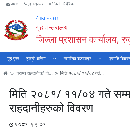
Accessibility
मुख्य
मुख्य
वेबसाइट
सम्पर्क
गृह मन्त्रालय
टेलिफोन निर्देशिका
Mode
सामाग्री
नेभिगेसन
खोजमा
सुरु
पढ्नुहाेस्
पढ्नुहाेस्
जानुहोस्
नेपाल सरकार
गर्नुहोस्
गृह मन्त्रालय
जिल्ला प्रशासन कार्यालय, रुकु
गृह पृष्ठ
हाम्रो बारेमा
नागरिक वडापत्र
प्रगति विवर
प्राप्त राहदानीको वि...
मिति २०८१/ ११/०४ गते...
मिति २०८१/ ११/०४ गते सम्
राहदानीहरुको विवरण
2081-12-01