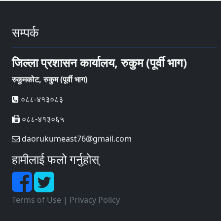
सम्पर्क
जिल्ला प्रशासन कार्यालय, रुकुम (पूर्वी भाग)
रुकुमकोट, रुकुम (पूर्वी भाग)
०८८-४१३०८३
०८८-४१३०६५
daorukumeast76@gmail.com
हामीलाई फलो गर्नुहोस्
Terms of Use
|
Privacy Policy