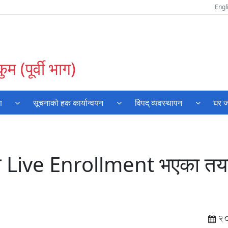
Engl
म (पूर्वी भाग)
ण
सूचनाको हक कार्यान्वयन
विपद् व्यवस्थापन
घर ज
म Live Enrollment भएका तया
2