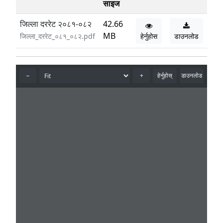
साइज
जिल्ला दररेट २०८१-०८२
42.66
MB
जिल्ला_दररेट_०८१_०८२.pdf
हेर्नुहोस
डाउनलोड