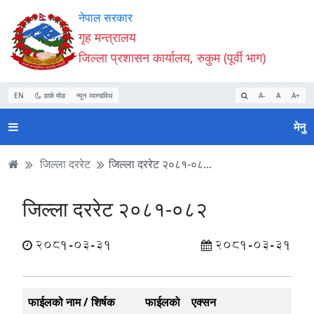
Accessibility
मुख्य
मुख्य
वेबसाइट
नेपाल सरकार
Mode
सामाग्री
नेभिगेसन
खोजमा
गृह मन्त्रालय
सुरु
पढ्नुहाेस्
पढ्नुहाेस्
जानुहोस्
जिल्ला प्रशासन कार्यालय, रुकुम (पूर्वी भाग)
गर्नुहोस्
EN
डार्क मोड
न्यून व्यान्डविथ
A-
A
A+
मेनु
जिल्ला दररेट
जिल्ला दररेट २०८१-०८...
जिल्ला दररेट २०८१-०८२
2081-03-31
2081-03-31
फाईलको नाम / शिर्षक
फाईलको
एक्सन