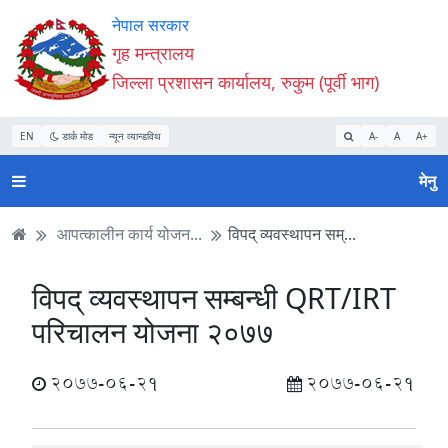
Accessibility
मुख्य
मुख्य
वेबसाइट
नेपाल सरकार
Mode
सामाग्री
नेभिगेसन
खोजमा
गृह मन्त्रालय
सुरु
पढ्नुहाेस्
पढ्नुहाेस्
जानुहोस्
जिल्ला प्रशासन कार्यालय, रुकुम (पूर्वी भाग)
गर्नुहोस्
EN
डार्क मोड
न्यून व्यान्डविथ
A-
A
A+
मेनु
आपत्कालीन कार्य योजन...
विपद् व्यवस्थापन सम्...
विपद् व्यवस्थापन सम्बन्धी QRT/IRT
परिचालन योजना २०७७
2077-06-21
2077-06-21