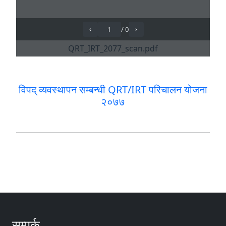
विपद् व्यवस्थापन सम्बन्धी QRT/IRT परिचालन योजना
२०७७
सम्पर्क