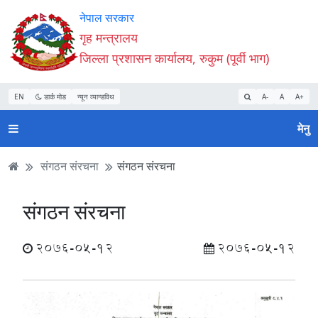
Accessibility
मुख्य
मुख्य
वेबसाइट
नेपाल सरकार
Mode
सामाग्री
नेभिगेसन
खोजमा
गृह मन्त्रालय
सुरु
पढ्नुहाेस्
पढ्नुहाेस्
जानुहोस्
जिल्ला प्रशासन कार्यालय, रुकुम (पूर्वी भाग)
गर्नुहोस्
EN
डार्क मोड
न्यून व्यान्डविथ
A-
A
A+
मेनु
संगठन संरचना
संगठन संरचना
संगठन संरचना
2076-05-12
2076-05-12