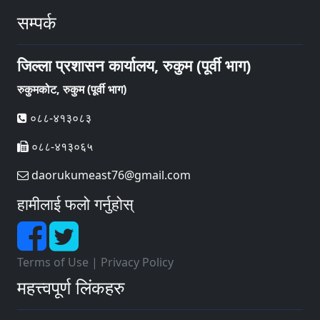
सम्पर्क
जिल्ला प्रशासन कार्यालय, रुकुम (पूर्वी भाग)
रुकुमकोट, रुकुम (पूर्वी भाग)
०८८-४१३०८३
०८८-४१३०६५
daorukumeast76@gmail.com
हामीलाई फलो गर्नुहोस्
Terms of Use
|
Privacy Policy
महत्त्वपूर्ण लिंकहरु