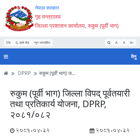
Accessibility
मुख्य
मुख्य
वेबसाइट
नेपाल सरकार
Mode
सामाग्री
नेभिगेसन
खोजमा
गृह मन्त्रालय
सुरु
पढ्नुहाेस्
पढ्नुहाेस्
जानुहोस्
जिल्ला प्रशासन कार्यालय, रुकुम (पूर्वी भाग)
गर्नुहोस्
EN
डार्क मोड
न्यून व्यान्डविथ
A-
A
A+
मेनु
DPRP
रुकुम (पूर्वी भाग) ज...
रुकुम (पूर्वी भाग) जिल्ला विपद् पूर्वतयारी
तथा प्रतिकार्य योजना, DPRP,
२०८१/०८२
2081-04-32
2081-04-32