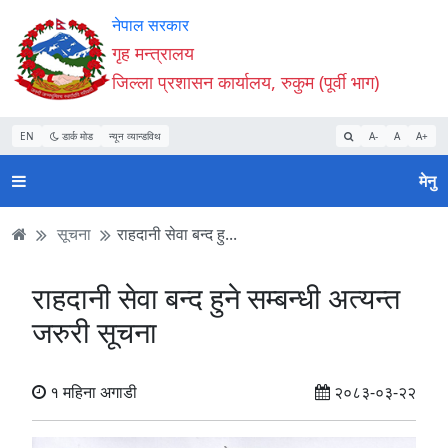
Accessibility
मुख्य
मुख्य
वेबसाइट
नेपाल सरकार
Mode
सामाग्री
नेभिगेसन
खोजमा
गृह मन्त्रालय
सुरु
पढ्नुहाेस्
पढ्नुहाेस्
जानुहोस्
जिल्ला प्रशासन कार्यालय, रुकुम (पूर्वी भाग)
गर्नुहोस्
EN
डार्क मोड
न्यून व्यान्डविथ
A-
A
A+
मेनु
सूचना
राहदानी सेवा बन्द हु...
राहदानी सेवा बन्द हुने सम्बन्धी अत्यन्त
जरुरी सूचना
१ महिना अगाडी
२०८३-०३-२२