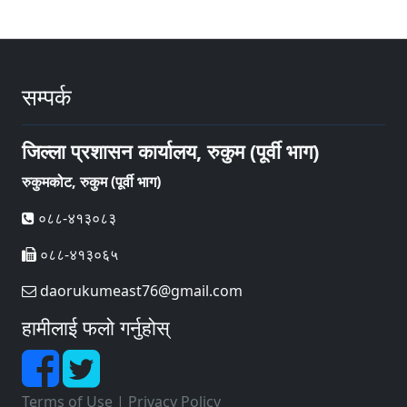
सम्पर्क
जिल्ला प्रशासन कार्यालय, रुकुम (पूर्वी भाग)
रुकुमकोट, रुकुम (पूर्वी भाग)
०८८-४१३०८३
०८८-४१३०६५
daorukumeast76@gmail.com
हामीलाई फलो गर्नुहोस्
Terms of Use
|
Privacy Policy