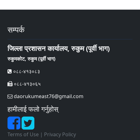
सम्पर्क
जिल्ला प्रशासन कार्यालय, रुकुम (पूर्वी भाग)
रुकुमकोट, रुकुम (पूर्वी भाग)
०८८-४१३०८३
०८८-४१३०६५
daorukumeast76@gmail.com
हामीलाई फलो गर्नुहोस्
Terms of Use
|
Privacy Policy