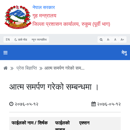
Accessibility
मुख्य
मुख्य
वेबसाइट
नेपाल सरकार
Mode
सामाग्री
नेभिगेसन
खोजमा
गृह मन्त्रालय
सुरु
पढ्नुहाेस्
पढ्नुहाेस्
जानुहोस्
जिल्ला प्रशासन कार्यालय, रुकुम (पूर्वी भाग)
गर्नुहोस्
EN
डार्क मोड
न्यून व्यान्डविथ
A-
A
A+
मेनु
प्रेस बिज्ञप्ति
आत्म समर्पण गरेको सम...
आत्म समर्पण गरेको सम्बन्धमा ।
२०७६-०५-१२
२०७६-०५-१२
फाईलको नाम / शिर्षक
फाईलको
एक्सन
साइज