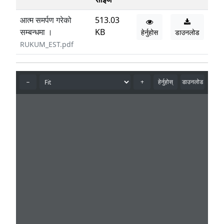
आत्म समर्पण गरेको
513.03
सम्बन्धमा ।
KB
हेर्नुहोस
डाउनलोड
RUKUM_EST.pdf