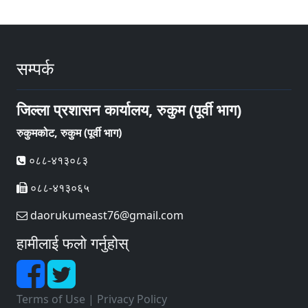
सम्पर्क
जिल्ला प्रशासन कार्यालय, रुकुम (पूर्वी भाग)
रुकुमकोट, रुकुम (पूर्वी भाग)
०८८-४१३०८३
०८८-४१३०६५
daorukumeast76@gmail.com
हामीलाई फलो गर्नुहोस्
Terms of Use
|
Privacy Policy