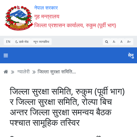
Accessibility
मुख्य
मुख्य
वेबसाइट
नेपाल सरकार
Mode
सामाग्री
नेभिगेसन
खोजमा
गृह मन्त्रालय
सुरु
पढ्नुहाेस्
पढ्नुहाेस्
जानुहोस्
जिल्ला प्रशासन कार्यालय, रुकुम (पूर्वी भाग)
गर्नुहोस्
EN
डार्क मोड
न्यून व्यान्डविथ
A-
A
A+
मेनु
ग्यालेरी
जिल्ला सुरक्षा समिति...
जिल्ला सुरक्षा समिति, रुकुम (पूर्वी भाग)
र जिल्ला सुरक्षा समिति, रोल्पा बिच
अन्तर जिल्ला सुरक्षा समन्वय बैठक
पश्चात सामूहिक तस्विर