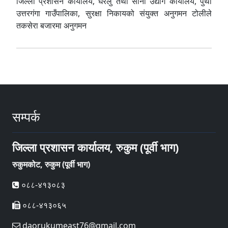
जिल्ला प्रशासन कार्यालय, घरेलु तथा साना उद्योग कार्यालय, पुथा
उत्तरगंगा गाउँपालिका, सुरक्षा निकायको संयुक्त अनुगमन टोलीले
तकसेरा बजारमा अनुगमन
सम्पर्क
जिल्ला प्रशासन कार्यालय, रुकुम (पूर्वी भाग)
रुकुमकोट, रुकुम (पूर्वी भाग)
०८८-४१३०८३
०८८-४१३०६५
daorukumeast76@gmail.com