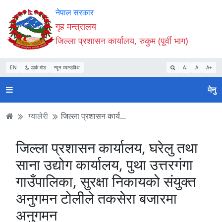
Accessibility
मुख्य
मुख्य
वेबसाइट
नेपाल सरकार
Mode
सामाग्री
नेभिगेसन
खोजमा
गृह मन्त्रालय
सुरु
पढ्नुहाेस्
पढ्नुहाेस्
जानुहोस्
जिल्ला प्रशासन कार्यालय, रुकुम (पूर्वी भाग)
गर्नुहोस्
EN
डार्क मोड
न्यून व्यान्डविथ
A-
A
A+
मेनु
ग्यालेरी
जिल्ला प्रशासन कार्य...
जिल्ला प्रशासन कार्यालय, घरेलु तथा
साना उद्योग कार्यालय, पुथा उत्तरगंगा
गाउँपालिका, सुरक्षा निकायको संयुक्त
अनुगमन टोलीले तकसेरा बजारमा
अनुगमन