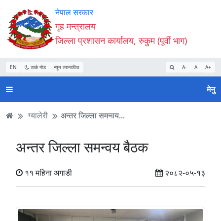
Accessibility
मुख्य
मुख्य
वेबसाइट
नेपाल सरकार
Mode
सामाग्री
नेभिगेसन
खोजमा
गृह मन्त्रालय
सुरु
पढ्नुहाेस्
पढ्नुहाेस्
जानुहोस्
जिल्ला प्रशासन कार्यालय, रुकुम (पूर्वी भाग)
गर्नुहोस्
EN
डार्क मोड
न्यून व्यान्डविथ
A-
A
A+
मेनु
ग्यालेरी
अन्तर जिल्ला समन्वय...
अन्तर जिल्ला समन्वय बैठक
११ महिना अगाडी
२०८२-०५-१३