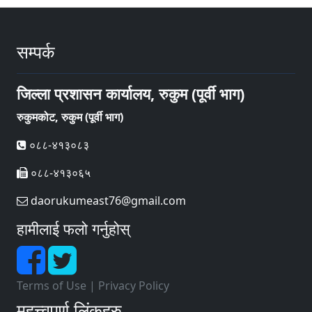
सम्पर्क
जिल्ला प्रशासन कार्यालय, रुकुम (पूर्वी भाग)
रुकुमकोट, रुकुम (पूर्वी भाग)
०८८-४१३०८३
०८८-४१३०६५
daorukumeast76@gmail.com
हामीलाई फलो गर्नुहोस्
Terms of Use
|
Privacy Policy
महत्त्वपूर्ण लिंकहरु