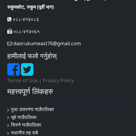
रुकुमकोट, रुकुम (पूर्वी भाग)
०८८-४१३०८३
०८८-४१३०६५
daorukumeast76@gmail.com
हामीलाई फलो गर्नुहोस्
Terms of Use
|
Privacy Policy
महत्त्वपूर्ण लिंकहरु
पुथा उत्तरगंगा गाउँपालिका
भूमे गाउँपालिका
सिस्ने गाउँपालिका
स्थानीय तह सबै