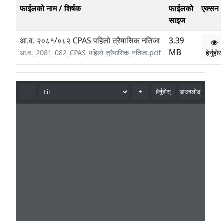
फाईलको नाम / शिर्षक
फाईलको
एक्सन
साइज
आ.व. २०८१/०८२ CPAS पहिलो त्रैमासिक नतिजा
3.39
MB
आ.व._2081_082_CPAS_पहिलो_त्रैमासिक_नतिजा.pdf
हेर्नुहो