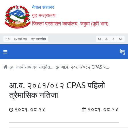
Accessibility
मुख्य
मुख्य
वेबसाइट
नेपाल सरकार
Mode
सामाग्री
नेभिगेसन
खोजमा
गृह मन्त्रालय
सुरु
पढ्नुहाेस्
पढ्नुहाेस्
जानुहोस्
जिल्ला प्रशासन कार्यालय, रुकुम (पूर्वी भाग)
गर्नुहोस्
EN
डार्क मोड
न्यून व्यान्डविथ
A-
A
A+
मेनु
कार्य सम्पादन सम्झौत...
आ.व. २०८१/०८२ CPAS प...
आ.व. २०८१/०८२ CPAS पहिलो
त्रैमासिक नतिजा
2081-08-15
2081-08-15