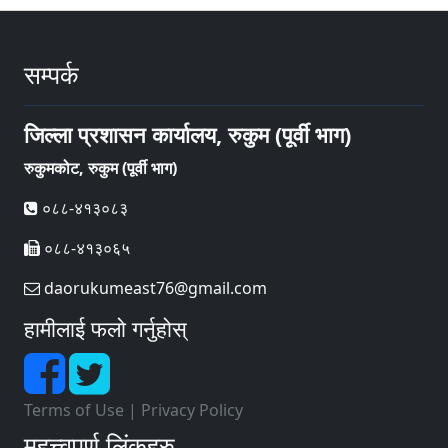
सम्पर्क
जिल्ला प्रशासन कार्यालय, रुकुम (पूर्वी भाग)
रुकुमकोट, रुकुम (पूर्वी भाग)
०८८-४१३०८३
०८८-४१३०६५
daorukumeast76@gmail.com
हामीलाई फलो गर्नुहोस्
Terms of Use
|
Privacy Policy
महत्त्वपूर्ण लिंकहरु