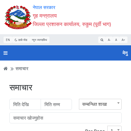
Accessibility
मुख्य
मुख्य
वेबसाइट
नेपाल सरकार
Mode
सामाग्री
नेभिगेसन
खोजमा
गृह मन्त्रालय
सुरु
पढ्नुहाेस्
पढ्नुहाेस्
जानुहोस्
जिल्ला प्रशासन कार्यालय, रुकुम (पूर्वी भाग)
गर्नुहोस्
EN
डार्क मोड
न्यून व्यान्डविथ
A-
A
A+
मेनु
समाचार
समाचार
सम्बन्धित शाखा