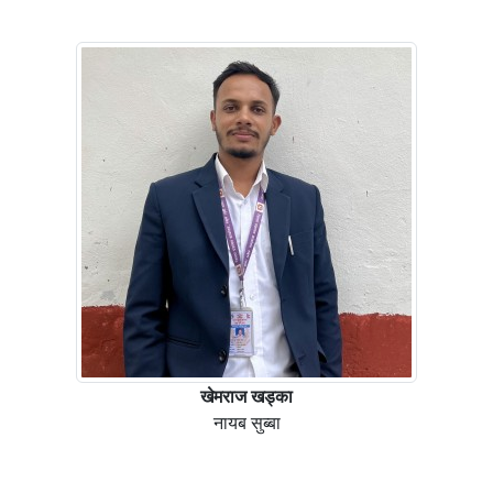
खेमराज खड्का
नायब सुब्बा