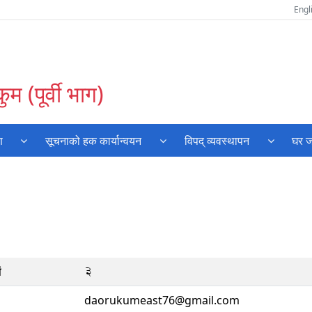
Engl
म (पूर्वी भाग)
ण
सूचनाको हक कार्यान्वयन
विपद् व्यवस्थापन
घर ज
3
ं
daorukumeast76@gmail.com