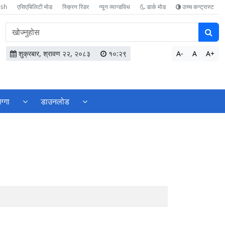
ish
एसिएबिलिटी मोड
स्क्रिन रिडर
न्यून व्यान्डविथ
डार्क मोड
उच्च कन्ट्रास्ट
वेबसाइटमा
सामग्री
खोज्नुहोस
शुक्रबार, श्रावण २२, २०८३
१०:२९
A-
A
A+
ग्गा
डाउनलोड