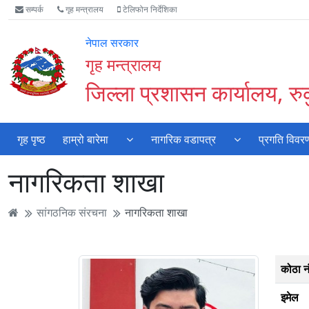
Accessibility
मुख्य
मुख्य
वेबसाइट
सम्पर्क
गृह मन्त्रालय
टेलिफोन निर्देशिका
Mode
सामाग्री
नेभिगेसन
खोजमा
सुरु
पढ्नुहाेस्
पढ्नुहाेस्
जानुहोस्
नेपाल सरकार
गर्नुहोस्
गृह मन्त्रालय
जिल्ला प्रशासन कार्यालय, रुकु
गृह पृष्ठ
हाम्रो बारेमा
नागरिक वडापत्र
प्रगति विवर
नागरिकता शाखा
सांगठनिक संरचना
नागरिकता शाखा
कोठा न
इमेल