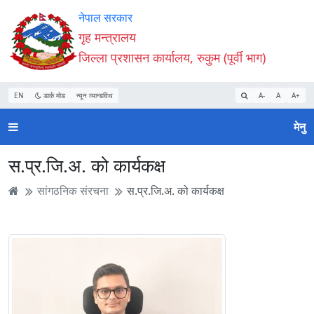
Accessibility
मुख्य
मुख्य
वेबसाइट
नेपाल सरकार
Mode
सामाग्री
नेभिगेसन
खोजमा
गृह मन्त्रालय
सुरु
पढ्नुहाेस्
पढ्नुहाेस्
जानुहोस्
जिल्ला प्रशासन कार्यालय, रुकुम (पूर्वी भाग)
गर्नुहोस्
EN
डार्क मोड
न्यून व्यान्डविथ
A-
A
A+
मेनु
स.प्र.जि.अ. को कार्यकक्ष
सांगठनिक संरचना
स.प्र.जि.अ. को कार्यकक्ष