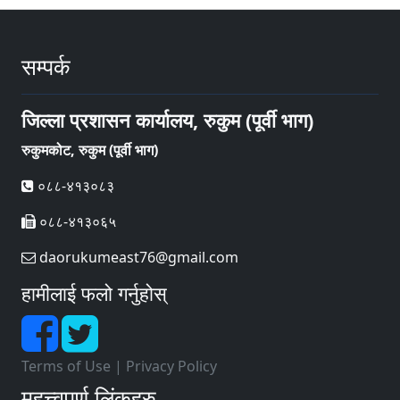
सम्पर्क
जिल्ला प्रशासन कार्यालय, रुकुम (पूर्वी भाग)
रुकुमकोट, रुकुम (पूर्वी भाग)
०८८-४१३०८३
०८८-४१३०६५
daorukumeast76@gmail.com
हामीलाई फलो गर्नुहोस्
Terms of Use
|
Privacy Policy
महत्त्वपूर्ण लिंकहरु