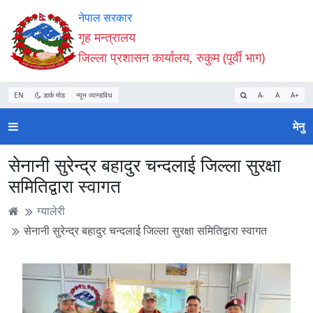
Accessibility
मुख्य
मुख्य
वेबसाइट
नेपाल सरकार
Mode
सामाग्री
नेभिगेसन
खोजमा
गृह मन्त्रालय
सुरु
पढ्नुहाेस्
पढ्नुहाेस्
जानुहोस्
जिल्ला प्रशासन कार्यालय, रुकुम (पूर्वी भाग)
गर्नुहोस्
EN
डार्क मोड
न्यून व्यान्डविथ
A-
A
A+
मेनु
सेनानी सुरेन्द्र बहादुर चन्दलाई जिल्ला सुरक्षा
समितिद्वारा स्वागत
ग्यालेरी
सेनानी सुरेन्द्र बहादुर चन्दलाई जिल्ला सुरक्षा समितिद्वारा स्वागत