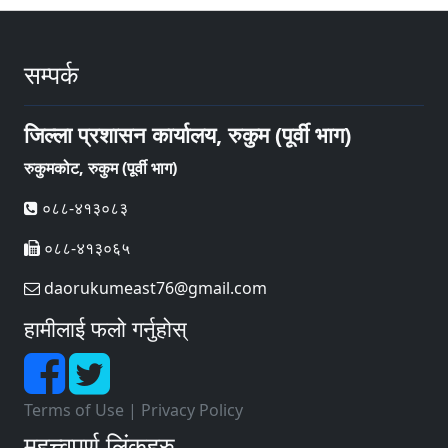
सम्पर्क
जिल्ला प्रशासन कार्यालय, रुकुम (पूर्वी भाग)
रुकुमकोट, रुकुम (पूर्वी भाग)
०८८-४१३०८३
०८८-४१३०६५
daorukumeast76@gmail.com
हामीलाई फलो गर्नुहोस्
Terms of Use
|
Privacy Policy
महत्त्वपूर्ण लिंकहरु