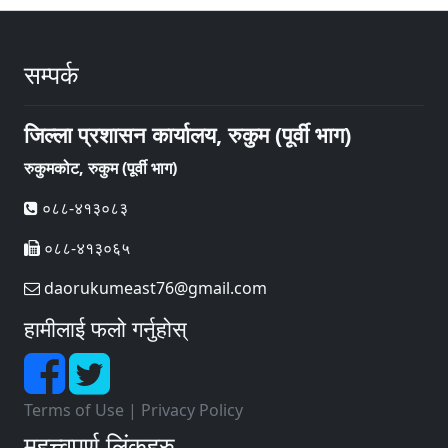
सम्पर्क
जिल्ला प्रशासन कार्यालय, रुकुम (पूर्वी भाग)
रुकुमकोट, रुकुम (पूर्वी भाग)
०८८-४१३०८३
०८८-४१३०६५
daorukumeast76@gmail.com
हामीलाई फलो गर्नुहोस्
Terms of Use
|
Privacy Policy
महत्त्वपूर्ण लिंकहरु