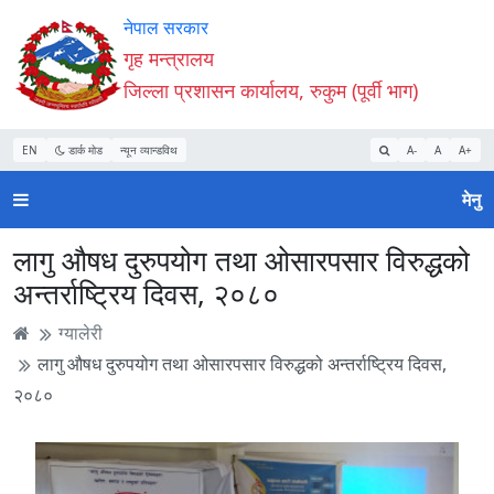
Accessibility
मुख्य
मुख्य
वेबसाइट
नेपाल सरकार
Mode
सामाग्री
नेभिगेसन
खोजमा
गृह मन्त्रालय
सुरु
पढ्नुहाेस्
पढ्नुहाेस्
जानुहोस्
जिल्ला प्रशासन कार्यालय, रुकुम (पूर्वी भाग)
गर्नुहोस्
EN
डार्क मोड
न्यून व्यान्डविथ
A-
A
A+
मेनु
लागु औषध दुरुपयोग तथा ओसारपसार विरुद्धको
अन्तर्राष्ट्रिय दिवस, २०८०
ग्यालेरी
लागु औषध दुरुपयोग तथा ओसारपसार विरुद्धको अन्तर्राष्ट्रिय दिवस,
२०८०