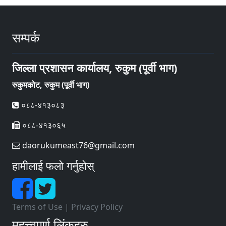
सम्पर्क
जिल्ला प्रशासन कार्यालय, रुकुम (पूर्वी भाग)
रुकुमकोट, रुकुम (पूर्वी भाग)
०८८-४१३०८३
०८८-४१३०६५
daorukumeast76@gmail.com
हामीलाई फलो गर्नुहोस्
Terms of Use
|
Privacy Policy
महत्त्वपूर्ण लिंकहरु