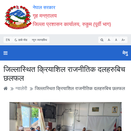
Accessibility
मुख्य
मुख्य
वेबसाइट
नेपाल सरकार
Mode
सामाग्री
नेभिगेसन
खोजमा
गृह मन्त्रालय
सुरु
पढ्नुहाेस्
पढ्नुहाेस्
जानुहोस्
जिल्ला प्रशासन कार्यालय, रुकुम (पूर्वी भाग)
गर्नुहोस्
EN
डार्क मोड
न्यून व्यान्डविथ
A-
A
A+
मेनु
जिल्लास्थित क्रियाशिल राजनीतिक दलहरुबिच
छलफल
ग्यालेरी
जिल्लास्थित क्रियाशिल राजनीतिक दलहरुबिच छलफल