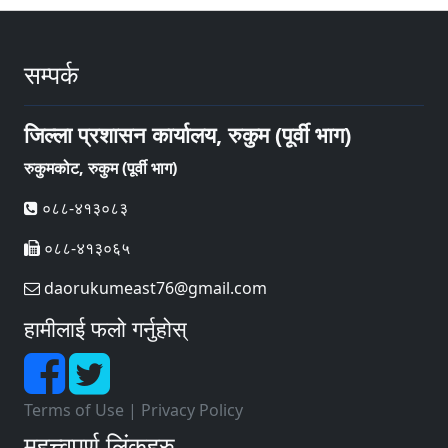
सम्पर्क
जिल्ला प्रशासन कार्यालय, रुकुम (पूर्वी भाग)
रुकुमकोट, रुकुम (पूर्वी भाग)
०८८-४१३०८३
०८८-४१३०६५
daorukumeast76@gmail.com
हामीलाई फलो गर्नुहोस्
Terms of Use
|
Privacy Policy
महत्त्वपूर्ण लिंकहरु