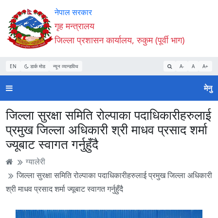
Accessibility
मुख्य
मुख्य
वेबसाइट
नेपाल सरकार
Mode
सामाग्री
नेभिगेसन
खोजमा
गृह मन्त्रालय
सुरु
पढ्नुहाेस्
पढ्नुहाेस्
जानुहोस्
जिल्ला प्रशासन कार्यालय, रुकुम (पूर्वी भाग)
गर्नुहोस्
EN
डार्क मोड
न्यून व्यान्डविथ
A-
A
A+
मेनु
जिल्ला सुरक्षा समिति रोल्पाका पदाधिकारीहरुलाई
प्रमुख जिल्ला अधिकारी श्री माधव प्रसाद शर्मा
ज्यूबाट स्वागत गर्नुहुँदै
ग्यालेरी
जिल्ला सुरक्षा समिति रोल्पाका पदाधिकारीहरुलाई प्रमुख जिल्ला अधिकारी
श्री माधव प्रसाद शर्मा ज्यूबाट स्वागत गर्नुहुँदै