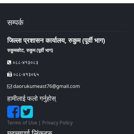
सम्पर्क
जिल्ला प्रशासन कार्यालय, रुकुम (पूर्वी भाग)
रुकुमकोट, रुकुम (पूर्वी भाग)
०८८-४१३०८३
०८८-४१३०६५
daorukumeast76@gmail.com
हामीलाई फलो गर्नुहोस्
Terms of Use
|
Privacy Policy
महत्त्वपूर्ण लिंकहरु