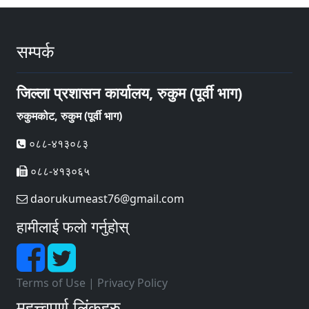
सम्पर्क
जिल्ला प्रशासन कार्यालय, रुकुम (पूर्वी भाग)
रुकुमकोट, रुकुम (पूर्वी भाग)
०८८-४१३०८३
०८८-४१३०६५
daorukumeast76@gmail.com
हामीलाई फलो गर्नुहोस्
Terms of Use
|
Privacy Policy
महत्त्वपूर्ण लिंकहरु