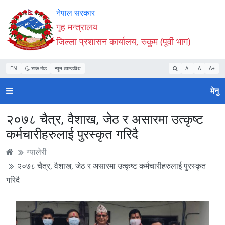
Accessibility
मुख्य
मुख्य
वेबसाइट
नेपाल सरकार
Mode
सामाग्री
नेभिगेसन
खोजमा
गृह मन्त्रालय
सुरु
पढ्नुहाेस्
पढ्नुहाेस्
जानुहोस्
जिल्ला प्रशासन कार्यालय, रुकुम (पूर्वी भाग)
गर्नुहोस्
EN
डार्क मोड
न्यून व्यान्डविथ
A-
A
A+
मेनु
२०७८ चैत्र, वैशाख, जेठ र असारमा उत्कृष्ट
कर्मचारीहरुलाई पुरस्कृत गरिदै
ग्यालेरी
२०७८ चैत्र, वैशाख, जेठ र असारमा उत्कृष्ट कर्मचारीहरुलाई पुरस्कृत
गरिदै